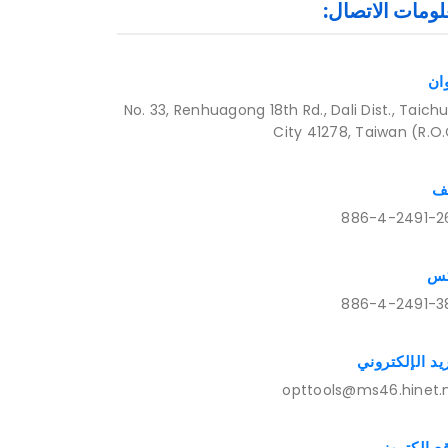
ومات الاتصال:
ان
No. 33, Renhuagong 18th Rd., Dali Dist., Taich
City 41278, Taiwan (R.O.
ف
886-4-2491-2
كس
886-4-2491-3
ريد الإلكتروني
opttools@ms46.hinet.
ع الكتروني