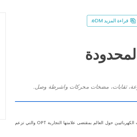
قراءة المزيد eDM.
لمحدودة
زعة، ثقابات، مضخات محركات واشرطة وصل.
تاسست الشركة عام 1979 في وسط تايوان وتبيع ادوات الكهربائيين حول العالم بمقتضى علامتها التجارية OPT والتي تزعم