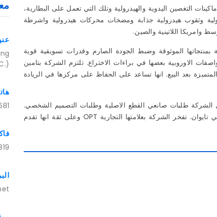
معل
ينات التغصين اليدوية والهيدرولية وتلك التي تعمل على البطارية،
ولية وثقوب هيدرولية جذابة ومضخات محركات هيدرولية واشرطة
عنو
بمنتجاتها الموثوقة وضبط الجودة الصارم وقدرات تسويقية قوية
ung
اصفات الاوروبية بعضها في براءات الاختراع. تلتزم الشركة بتامين
C.)
تميزة بعد البيع. انها تساعد على الحفاظ على مركزها في الريادة
هات
قبل الشركة طلبات صانعي القطع الاصلية وطلبات التصميم الشخصي.
681
ولضمان الجودة، فهي تنتج كل منتجاتها بطريقة كاملة في تايوان. تفخر الشركة بعلامتها التجارية OPT وعلى ثقة انها تقدم
فا
819
الب
net
موق