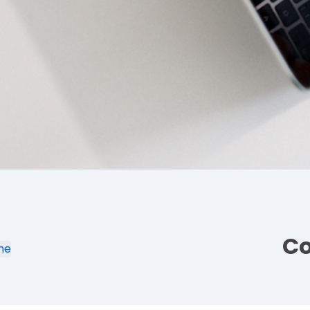
Co
me