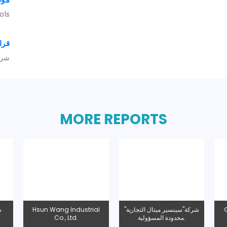
ols
قرا
شرك
MORE REPORTS
GISON Machinery Co.,
شركة"سينسير ميتال التجارية"
 Industrial
Ltd.
محدودة المسؤولية.
 Ltd.