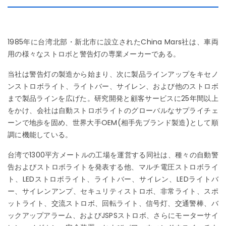
1985年に台湾北部・新北市に設立されたChina Mars社は、車両
用の様々なストロボと警告灯の専業メーカーである。
当社は警告灯の製造から始まり、次に製品ラインアップをキセノ
ンストロボライト、ライトバー、サイレン、および他のストロボ
まで製品ラインを広げた。研究開発と顧客サービスに25年間以上
をかけ、会社は自動ストロボライトのグローバルなサプライチェ
ーンで地歩を固め、世界大手OEM(相手先ブランド製造)として順
調に機能している。
台湾で1300平方メートルの工場を運営する同社は、種々の自動警
告およびストロボライトを発表する他、マルチ電圧ストロボライ
ト、LEDストロボライト、ライトバー、サイレン、LEDライトバ
ー、サイレンアンプ、セキュリティストロボ、非常ライト、スポ
ットライト、交流ストロボ、回転ライト、信号灯、交通警棒、バ
ックアップアラーム、およびJSPSストロボ、さらにモーターサイ