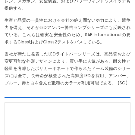
レン、メガホン、安全装置、およびパワーウィンドウスイッチも
提供する。
生産と品質の一貫性における会社の絶え間ない努力により、競争
力を備え、それがLEDアンバー警告ランプシリーズにも反映され
ている。これらは確実な安全性のため、SAE Internationalの要
求するClass1およびClass2テストをパスしている。
当社が新たに発表したLEDライトバーシリーズは、高品質および
変更可能な外形デザインにより、買い手に人気がある。耐久性と
軽量を考慮したポリカーボネートで作られたドーム装備のシリー
ズには全て、長寿命が検査された高輝度LEDを採用、アンバー、
ブルー、赤と白を含んだ数種のカラーが利用可能である。 (SC)