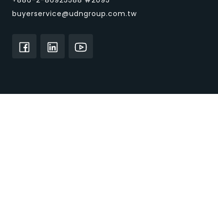
buyerservice@udngroup.com.tw
CENS.com について
ホームページ
私たちに関しては
ビジネスパートナー
サービスと製品
カスタマイズされたソーシングサービス